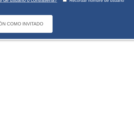
e de usuario o contraseña?
Recordar nombre de usuario
IÓN COMO INVITADO