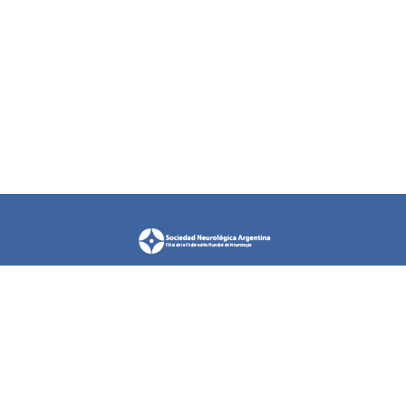
La Sociedad Neurológica Argentina (SNA) representa
desde 1957 una etapa en la evolución de la Neurología en
nuestro país, brindando una actividad educativa continua a
través de los años, como necesidad de conseguir una
excelencia en el aprendizaje de las Neurociencias